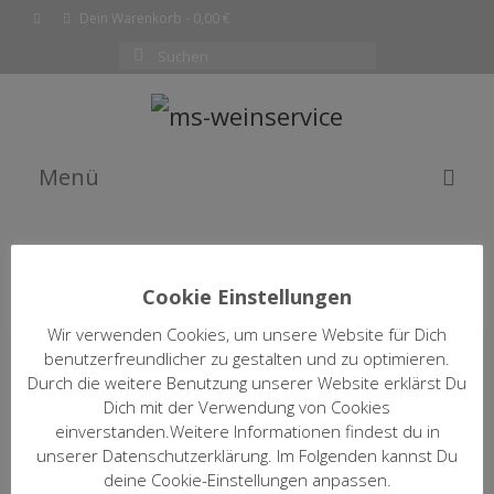
Dein Warenkorb
-
0,00
€
Suchen
nach:
Menü
EMPFEHLUNG DES MONATS
WEINE
Cookie Einstellungen
SHOP
Wir verwenden Cookies, um unsere Website für Dich
FACEBOOK
WARENKORB
AGB
IMPRESSUM
JUGENDSCHUTZ
benutzerfreundlicher zu gestalten und zu optimieren.
KOMPLETTE WEINLISTE
Durch die weitere Benutzung unserer Website erklärst Du
DATENSCHUTZ
Dich mit der Verwendung von Cookies
© MICHAEL SACKMANN 2026
| FRONTEND & WEBDESIGN | BENDERTAINMENT |
WARENKORB
einverstanden.Weitere Informationen findest du in
MARIO BENDER
unserer Datenschutzerklärung. Im Folgenden kannst Du
DATENSCHUTZ & COOKIE EINSTELLUNGEN
KASSE
deine Cookie-Einstellungen anpassen.