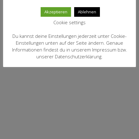
MEIN KONTO
Akzeptieren
Ablehnen
Datenschutzbelehrung
Cookie settings
Widerrufsbelehrung
Du kannst deine Einstellungen jederzeit unter Cookie-
Versandarten
Einstellungen unten auf der Seite ändern. Genaue
Informationen findest du in unserem Impressum bzw.
Zahlungsarten
unserer Datenschutzerklärung.
WEIN-ABO
FRAGEBOGEN
WEINSEMINARE
KONTAKT
ZUR PERSON
PHILOSOPHIE