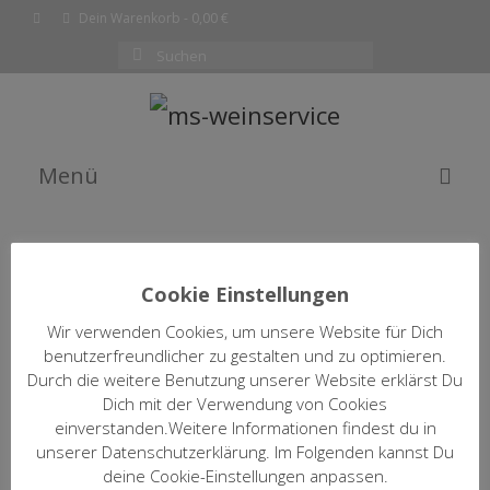
Dein Warenkorb
-
0,00
€
Suchen
nach:
Menü
EMPFEHLUNG DES MONATS
WEINE
Cookie Einstellungen
SHOP
Wir verwenden Cookies, um unsere Website für Dich
WEINFILTER ÖFFNEN / SCHLIESSEN
benutzerfreundlicher zu gestalten und zu optimieren.
KOMPLETTE WEINLISTE
Durch die weitere Benutzung unserer Website erklärst Du
Dich mit der Verwendung von Cookies
WARENKORB
einverstanden.Weitere Informationen findest du in
2021 Albas Rouge
unserer Datenschutzerklärung. Im Folgenden kannst Du
St Jacques d’Albas
KASSE
deine Cookie-Einstellungen anpassen.
15,50
€