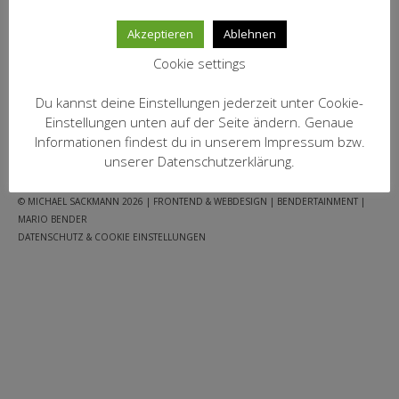
MEIN KONTO
inkl. 19 % MwSt.
Akzeptieren
Ablehnen
zzgl.
Versandkosten
Datenschutzbelehrung
Cookie settings
IN DEN WARENKORB
Widerrufsbelehrung
Du kannst deine Einstellungen jederzeit unter Cookie-
Versandarten
Einstellungen unten auf der Seite ändern. Genaue
Informationen findest du in unserem Impressum bzw.
FACEBOOK
WARENKORB
AGB
IMPRESSUM
JUGENDSCHUTZ
Zahlungsarten
unserer Datenschutzerklärung.
DATENSCHUTZ
WEIN-ABO
© MICHAEL SACKMANN 2026
| FRONTEND & WEBDESIGN | BENDERTAINMENT |
MARIO BENDER
FRAGEBOGEN
DATENSCHUTZ & COOKIE EINSTELLUNGEN
WEINSEMINARE
KONTAKT
ZUR PERSON
PHILOSOPHIE