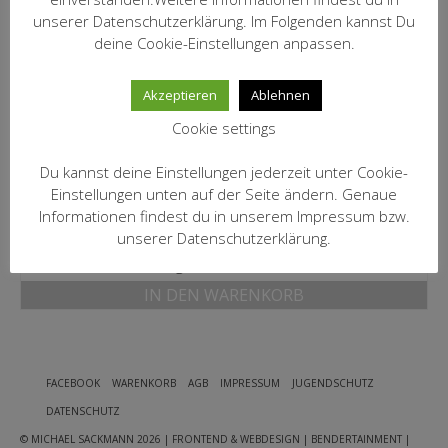
MEIN KONTO
unserer Datenschutzerklärung. Im Folgenden kannst Du
inkl. 19 % MwSt.
deine Cookie-Einstellungen anpassen.
zzgl.
Versandkosten
Datenschutzbelehrung
IN DEN WARENKORB
Akzeptieren
Ablehnen
Widerrufsbelehrung
Cookie settings
Versandarten
2020 Brunello
Du kannst deine Einstellungen jederzeit unter Cookie-
Zahlungsarten
Il Marroneto
Einstellungen unten auf der Seite ändern. Genaue
95,00
€
Informationen findest du in unserem Impressum bzw.
WEIN-ABO
unserer Datenschutzerklärung.
inkl. 19 % MwSt.
FRAGEBOGEN
zzgl.
Versandkosten
IN DEN WARENKORB
WEINSEMINARE
KONTAKT
ZUR PERSON
FACEBOOK
WARENKORB
AGB
IMPRESSUM
JUGENDSCHUTZ
DATENSCHUTZ
PHILOSOPHIE
© MICHAEL SACKMANN 2026
| FRONTEND & WEBDESIGN | BENDERTAINMENT |