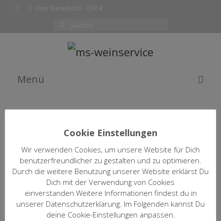
Dein Warenkorb
-
0,00
€
Suchen
nach:
Menü
EMPFEHLUNG DES MONATS
WEINE
Cookie Einstellungen
SHOP
Wir verwenden Cookies, um unsere Website für Dich
WEINFILTER ÖFFNEN / SCHLIESSEN
benutzerfreundlicher zu gestalten und zu optimieren.
KOMPLETTE WEINLISTE
Durch die weitere Benutzung unserer Website erklärst Du
Dich mit der Verwendung von Cookies
WARENKORB
einverstanden.Weitere Informationen findest du in
2019 Quinta Esteveira Res
unserer Datenschutzerklärung. Im Folgenden kannst Du
Casal Jordoes
KASSE
deine Cookie-Einstellungen anpassen.
13,50
€