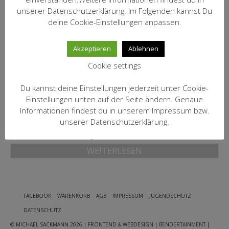
MEIN KONTO
unserer Datenschutzerklärung. Im Folgenden kannst Du
inkl. 19 % MwSt.
deine Cookie-Einstellungen anpassen.
zzgl.
Versandkosten
Datenschutzbelehrung
IN DEN WARENKORB
Akzeptieren
Ablehnen
Widerrufsbelehrung
Cookie settings
Versandarten
2022 Riesling Herrnberg
Du kannst deine Einstellungen jederzeit unter Cookie-
Zahlungsarten
Künstler
Einstellungen unten auf der Seite ändern. Genaue
15,00
€
Informationen findest du in unserem Impressum bzw.
WEIN-ABO
unserer Datenschutzerklärung.
inkl. 19 % MwSt.
FRAGEBOGEN
zzgl.
Versandkosten
WEITERLESEN
WEINSEMINARE
KONTAKT
ZUR PERSON
FACEBOOK
WARENKORB
AGB
IMPRESSUM
JUGENDSCHUTZ
DATENSCHUTZ
PHILOSOPHIE
© MICHAEL SACKMANN 2026
| FRONTEND & WEBDESIGN | BENDERTAINMENT |