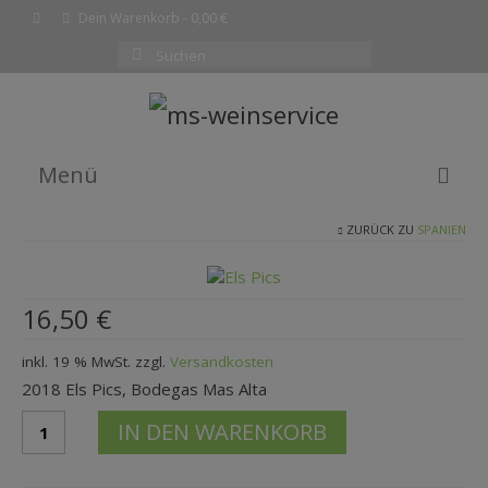
Dein Warenkorb
-
0,00
€
Suchen
nach:
Menü
ZURÜCK ZU
SPANIEN
EMPFEHLUNG DES MONATS
WEINE
16,50
€
SHOP
inkl. 19 % MwSt.
zzgl.
Versandkosten
KOMPLETTE WEINLISTE
2018 Els Pics, Bodegas Mas Alta
WARENKORB
2018
IN DEN WARENKORB
Els
KASSE
PicsBodegas
Mas