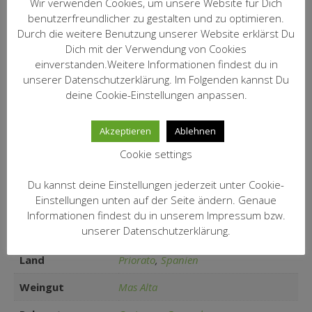
Wir verwenden Cookies, um unsere Website für Dich
Mas Alta ist ein Prestigeprojekt
benutzerfreundlicher zu gestalten und zu optimieren.
belgischer Unternehmer unter
Durch die weitere Benutzung unserer Website erklärst Du
Beratung führender französischer
Dich mit der Verwendung von Cookies
Önologen, u.a. Michel Tardieu. Die
Kommentar:
einverstanden.Weitere Informationen findest du in
gutseigenen Weine sind sündhaft
unserer Datenschutzerklärung. Im Folgenden kannst Du
teure Raritäten. Els Pics ist eine Art
Zweitwein, er wird aus Trauben von
deine Cookie-Einstellungen anpassen.
Vertragswinzern erzeugt.
Akzeptieren
Ablehnen
Artikel Nr.:
1229
Cookie settings
16,50 € / incl.19% MwSt. / Inhalt:
Preis/Fl.:
0,75 l (22,00 €/Ltr.) zzgl. Versand
Du kannst deine Einstellungen jederzeit unter Cookie-
Einstellungen unten auf der Seite ändern. Genaue
Informationen findest du in unserem Impressum bzw.
Zusätzliche Informationen
unserer Datenschutzerklärung.
Land
Priorato
,
Spanien
Weingut
Mas Alta