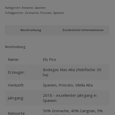
MEIN KONTO
Alta
Kategorien:
Rotwein
,
Spanien
Menge
Schlagwörter:
Grenache
,
Priorato
,
Spanien
Datenschutzbelehrung
Widerrufsbelehrung
Beschreibung
Zusätzliche Informationen
Versandarten
Zahlungsarten
Beschreibung
WEIN-ABO
Name:
Els Pics
FRAGEBOGEN
Bodegas Mas Alta (Rebfläche: 30
Erzeuger:
ha)
WEINSEMINARE
Herkunft:
Spanien, Priorato, Vilella Alta
KONTAKT
2018 – exzellenter Jahrgang in
Jahrgang:
ZUR PERSON
Spanien
PHILOSOPHIE
50% Grenache, 40% Carignan, 5%
Rebsorte: