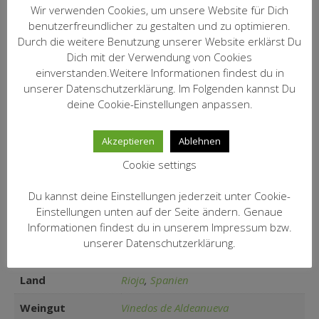
Wir verwenden Cookies, um unsere Website für Dich
Die moderne
benutzerfreundlicher zu gestalten und zu optimieren.
Genossenschaftskellerei liegt ca. 40
Durch die weitere Benutzung unserer Website erklärst Du
km östlich von Logrono. Sie wurde
Dich mit der Verwendung von Cookies
1955 gegründet und steht für das
einverstanden.Weitere Informationen findest du in
Kommentar:
moderne Rioja. Die Weine werden in
unserer Datenschutzerklärung. Im Folgenden kannst Du
neuen Barriques ausgebaut,
deine Cookie-Einstellungen anpassen.
schmecken authentisch und sind
langlebig.
Akzeptieren
Ablehnen
Artikel Nr.:
1726
Cookie settings
5,50 € / incl.19% MwSt. / Inhalt: 0,75
Preis/Fl.:
Du kannst deine Einstellungen jederzeit unter Cookie-
l (7,33 €/Ltr.) zzgl. Versand
Einstellungen unten auf der Seite ändern. Genaue
Informationen findest du in unserem Impressum bzw.
unserer Datenschutzerklärung.
Zusätzliche Informationen
Land
Rioja
,
Spanien
Weingut
Vinedos de Aldeanueva