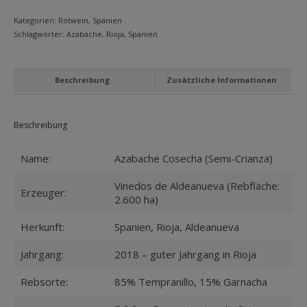
MEIN KONTO
Menge
Kategorien:
Rotwein
,
Spanien
Schlagwörter:
Azabache
,
Rioja
,
Spanien
Datenschutzbelehrung
Widerrufsbelehrung
Beschreibung
Zusätzliche Informationen
Versandarten
Zahlungsarten
Beschreibung
WEIN-ABO
Name:
Azabache Cosecha (Semi-Crianza)
FRAGEBOGEN
Vinedos de Aldeanueva (Rebfläche:
Erzeuger:
2.600 ha)
WEINSEMINARE
Herkunft:
Spanien, Rioja, Aldeanueva
KONTAKT
Jahrgang:
2018 – guter Jahrgang in Rioja
ZUR PERSON
Rebsorte:
85% Tempranillo, 15% Garnacha
PHILOSOPHIE