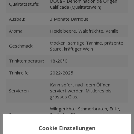
DOCa – Denominacion de Origen
Qualitätsstufe:
Calificada (Qualitätswein)
Ausbau:
3 Monate Barrique
Aroma:
Heidelbeere, Waldfrüchte, Vanille
trocken, samtige Tannine, präsente
Geschmack:
Säure, kräftiger Wein
Trinktemperatur:
18-20°C
Trinkreife:
2022-2025
Kann sofort nach dem Öffnen
Servieren:
serviert werden. Mittleres bis
grosses Glas.
Wildgerichte, Schmorbraten, Ente,
Speisen:
Perlhuhn, Pilzsauce, gegrilltes
Fleisch würziger Hartkäse,
Cookie Einstellungen
Analyse:
Alkohol: 14%vol.