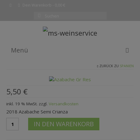
Dein Warenkorb
-
0,00
€
Suchen
nach:
Menü
ZURÜCK ZU
SPANIEN
EMPFEHLUNG DES MONATS
WEINE
5,50
€
SHOP
inkl. 19 % MwSt.
zzgl.
Versandkosten
KOMPLETTE WEINLISTE
2018 Azabache Semi Crianza
WARENKORB
2018
IN DEN WARENKORB
Azabache
KASSE
TintoVinedos
Aldeanueva