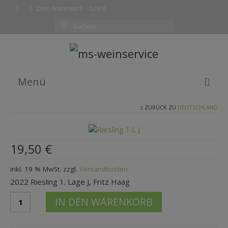
Dein Warenkorb
-
0,00
€
Suchen
nach:
Menü
ZURÜCK ZU
DEUTSCHLAND
EMPFEHLUNG DES MONATS
WEINE
19,50
€
SHOP
inkl. 19 % MwSt.
zzgl.
Versandkosten
KOMPLETTE WEINLISTE
2022 Riesling 1. Lage J, Fritz Haag
WARENKORB
2022
IN DEN WARENKORB
Riesl
KASSE
1.
Lage