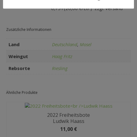
19,50 € / incl.19% MwSt. / Inhalt:
Preis/Fl.:
0,75 l (26,00 €/Ltr.) zzgl. Versand
Zusätzliche Informationen
Land
Deutschland
,
Mosel
Weingut
Haag Fritz
Rebsorte
Riesling
Ähnliche Produkte
2022 Freiheitsbote
Ludwik Haass
11,00
€