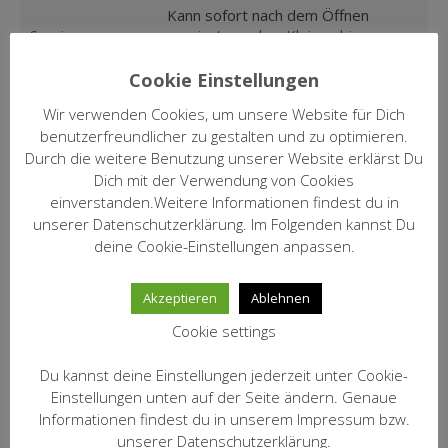
Kann sofort nach dem Öffnen
Servieren:
serviert werden. Kleines bis
mittleres Glas.
Cookie Einstellungen
mittelkräftige Vorspeisen, Fisch,
Wir verwenden Cookies, um unsere Website für Dich
Speisen:
Spargel, Frischkäse, Pastete,
Krustentiere, Geflügel
benutzerfreundlicher zu gestalten und zu optimieren.
Durch die weitere Benutzung unserer Website erklärst Du
Analyse:
Alkohol: 12,0% vol.
Dich mit der Verwendung von Cookies
einverstanden.Weitere Informationen findest du in
Fritz Haag gehört zu den Top-
unserer Datenschutzerklärung. Im Folgenden kannst Du
Weingütern der Mosel, ist Mitglied
deine Cookie-Einstellungen anpassen.
im VDP und erzeugt fast
ausschliesslich Riesling. Oliver Haag
Kommentar:
führt das Gut unter dem Motto:
Akzeptieren
Ablehnen
Riesling, Steillage, Handarbeit.
Cookie settings
Riesling 1. Lage J ist eine Cuvée den
Lagen Klostergarten, Juffer und
Du kannst deine Einstellungen jederzeit unter Cookie-
Juffer Sonnenuhr.
Einstellungen unten auf der Seite ändern. Genaue
Artikel Nr.:
1426
Informationen findest du in unserem Impressum bzw.
unserer Datenschutzerklärung.