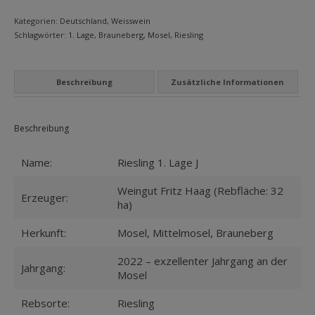
MEIN KONTO
JFritz
Kategorien:
Deutschland
,
Weisswein
Haag
Schlagwörter:
1. Lage
,
Brauneberg
,
Mosel
,
Riesling
Datenschutzbelehrung
Menge
Widerrufsbelehrung
Beschreibung
Zusätzliche Informationen
Versandarten
Zahlungsarten
Beschreibung
WEIN-ABO
Name:
Riesling 1. Lage J
FRAGEBOGEN
Weingut Fritz Haag (Rebfläche: 32
Erzeuger:
ha)
WEINSEMINARE
Herkunft:
Mosel, Mittelmosel, Brauneberg
KONTAKT
2022 – exzellenter Jahrgang an der
Jahrgang:
ZUR PERSON
Mosel
PHILOSOPHIE
Rebsorte:
Riesling