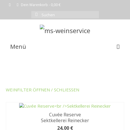
Dein Warenkorb
-
0,00
€
Suchen
nach:
Menü
EMPFEHLUNG DES MONATS
WEINE
SHOP
WEINFILTER ÖFFNEN / SCHLIESSEN
KOMPLETTE WEINLISTE
WARENKORB
Cuvée Reserve
Sektkellerei Reinecker
KASSE
24,00
€