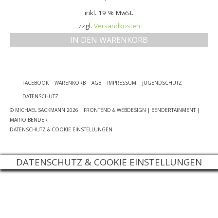
MEIN KONTO
inkl. 19 % MwSt.
zzgl.
Versandkosten
Datenschutzbelehrung
IN DEN WARENKORB
Widerrufsbelehrung
Versandarten
FACEBOOK
WARENKORB
AGB
IMPRESSUM
JUGENDSCHUTZ
Zahlungsarten
DATENSCHUTZ
WEIN-ABO
© MICHAEL SACKMANN 2026
| FRONTEND & WEBDESIGN | BENDERTAINMENT |
MARIO BENDER
FRAGEBOGEN
DATENSCHUTZ & COOKIE EINSTELLUNGEN
WEINSEMINARE
DATENSCHUTZ & COOKIE EINSTELLUNGEN
KONTAKT
ZUR PERSON
PHILOSOPHIE