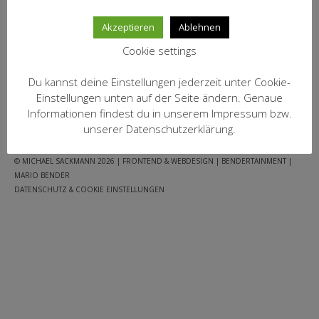
MEIN KONTO
inkl. 19 % MwSt.
Akzeptieren
Ablehnen
zzgl.
Versandkosten
Datenschutzbelehrung
Cookie settings
IN DEN WARENKORB
Widerrufsbelehrung
Du kannst deine Einstellungen jederzeit unter Cookie-
Versandarten
Einstellungen unten auf der Seite ändern. Genaue
Informationen findest du in unserem Impressum bzw.
FACEBOOK
WARENKORB
AGB
IMPRESSUM
JUGENDSCHUTZ
Zahlungsarten
unserer Datenschutzerklärung.
DATENSCHUTZ
WEIN-ABO
© MICHAEL SACKMANN 2026
| FRONTEND & WEBDESIGN | BENDERTAINMENT |
MARIO BENDER
FRAGEBOGEN
DATENSCHUTZ & COOKIE EINSTELLUNGEN
WEINSEMINARE
KONTAKT
ZUR PERSON
PHILOSOPHIE