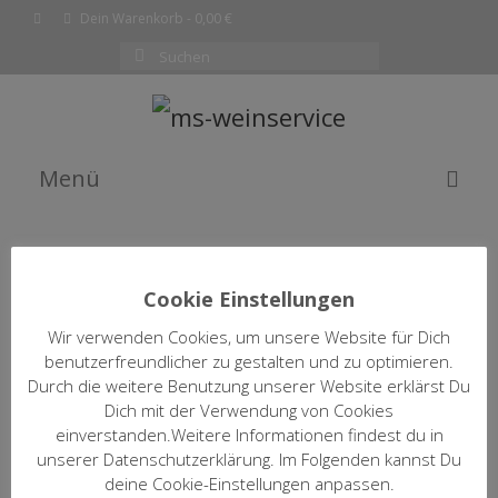
Dein Warenkorb
-
0,00
€
Suchen
nach:
Menü
EMPFEHLUNG DES MONATS
WEINE
Cookie Einstellungen
SHOP
Wir verwenden Cookies, um unsere Website für Dich
WEINFILTER ÖFFNEN / SCHLIESSEN
benutzerfreundlicher zu gestalten und zu optimieren.
KOMPLETTE WEINLISTE
Durch die weitere Benutzung unserer Website erklärst Du
Dich mit der Verwendung von Cookies
WARENKORB
einverstanden.Weitere Informationen findest du in
2022 Ursprung
unserer Datenschutzerklärung. Im Folgenden kannst Du
Markus Schneider
KASSE
deine Cookie-Einstellungen anpassen.
10,50
€