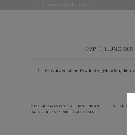
Dein Warenkorb
-
0,00
€
EMPFEHLUNG DES
Es wurden keine Produkte gefunden, die de
© MICHAEL SACKMANN 2026
| FRONTEND & WEBDESIGN | BENDERTA
DATENSCHUTZ & COOKIE EINSTELLUNGEN