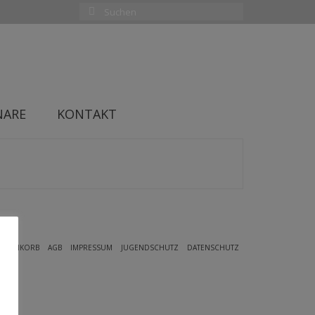
Suchen
nach:
NARE
KONTAKT
ARENKORB
AGB
IMPRESSUM
JUGENDSCHUTZ
DATENSCHUTZ