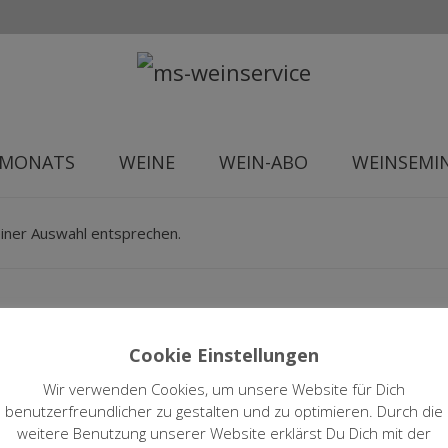
 MONATS
WEINE
WEIN-ABO
WEINSEMI
iner Auswahl entsprechen.
Cookie Einstellungen
INMENT | MARIO BENDER
FACEBOOK
W
Wir verwenden Cookies, um unsere Website für Dich
benutzerfreundlicher zu gestalten und zu optimieren. Durch die
weitere Benutzung unserer Website erklärst Du Dich mit der