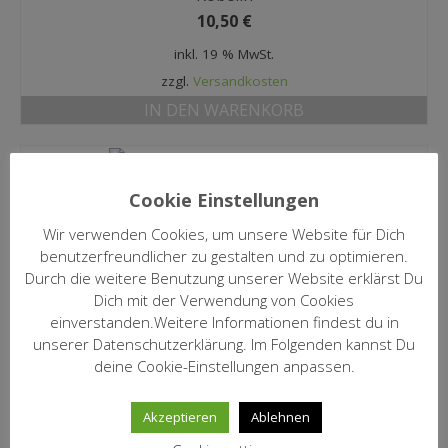
10,50
€
inkl. 19 % MwSt.
zzgl.
Versandkosten
IN DEN WARENKORB
2025 Muskateller
Cookie Einstellungen
Köbelin
11,50
€
Wir verwenden Cookies, um unsere Website für Dich
benutzerfreundlicher zu gestalten und zu optimieren.
inkl. 19 % MwSt.
Durch die weitere Benutzung unserer Website erklärst Du
zzgl.
Versandkosten
Dich mit der Verwendung von Cookies
einverstanden.Weitere Informationen findest du in
IN DEN WARENKORB
unserer Datenschutzerklärung. Im Folgenden kannst Du
deine Cookie-Einstellungen anpassen.
2023 Spätburgunder ***
Akzeptieren
Ablehnen
Köbelin
20,50
€