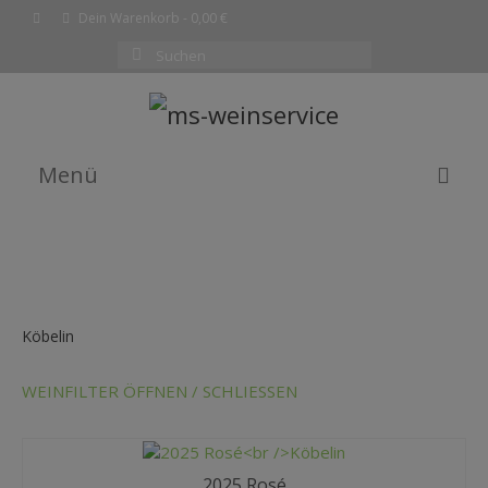
Dein Warenkorb
-
0,00
€
Suchen
nach:
Menü
EMPFEHLUNG DES MONATS
WEINE
SHOP
Köbelin
KOMPLETTE WEINLISTE
WEINFILTER ÖFFNEN / SCHLIESSEN
WARENKORB
KASSE
2025 Rosé