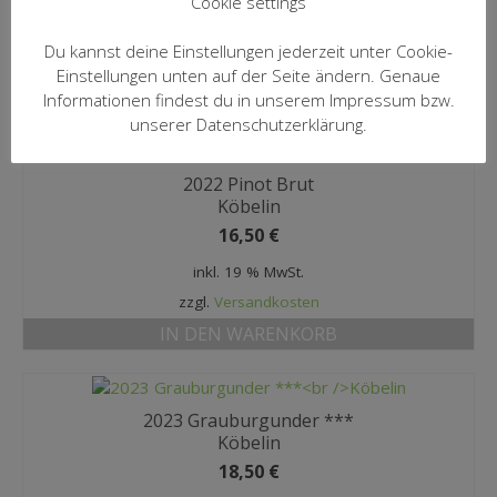
Cookie settings
inkl. 19 % MwSt.
Du kannst deine Einstellungen jederzeit unter Cookie-
zzgl.
Versandkosten
Einstellungen unten auf der Seite ändern. Genaue
IN DEN WARENKORB
Informationen findest du in unserem Impressum bzw.
unserer Datenschutzerklärung.
2022 Pinot Brut
Köbelin
16,50
€
inkl. 19 % MwSt.
zzgl.
Versandkosten
IN DEN WARENKORB
2023 Grauburgunder ***
Köbelin
18,50
€