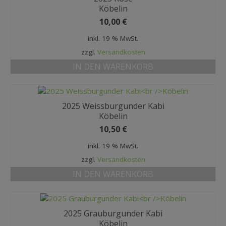
MEIN KONTO
Köbelin
10,00
€
Datenschutzbelehrung
inkl. 19 % MwSt.
Widerrufsbelehrung
zzgl.
Versandkosten
IN DEN WARENKORB
Versandarten
Zahlungsarten
2025 Weissburgunder Kabi
WEIN-ABO
Köbelin
10,50
€
FRAGEBOGEN
inkl. 19 % MwSt.
WEINSEMINARE
zzgl.
Versandkosten
KONTAKT
IN DEN WARENKORB
ZUR PERSON
2025 Grauburgunder Kabi
PHILOSOPHIE
Köbelin