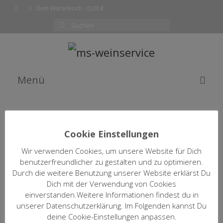
Dein Warenkorb
-
0,00
€
Suchen
nach:
Menü
EMPFEHLUNG DES MONATS
WEINE
Cookie Einstellungen
SHOP
Wir verwenden Cookies, um unsere Website für Dich
WEINFILTER ÖFFNEN / SCHLIESSEN
benutzerfreundlicher zu gestalten und zu optimieren.
KOMPLETTE WEINLISTE
Durch die weitere Benutzung unserer Website erklärst Du
Dich mit der Verwendung von Cookies
WARENKORB
einverstanden.Weitere Informationen findest du in
2013 Riesl Kalkstein
unserer Datenschutzerklärung. Im Folgenden kannst Du
Georg Mosbacher
KASSE
deine Cookie-Einstellungen anpassen.
15,00
€