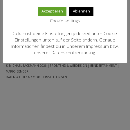
MEIN KONTO
inkl. 19 % MwSt.
Akzeptieren
Ablehnen
zzgl.
Versandkosten
Datenschutzbelehrung
Cookie settings
IN DEN WARENKORB
Widerrufsbelehrung
Du kannst deine Einstellungen jederzeit unter Cookie-
Versandarten
Einstellungen unten auf der Seite ändern. Genaue
Informationen findest du in unserem Impressum bzw.
FACEBOOK
WARENKORB
AGB
IMPRESSUM
JUGENDSCHUTZ
Zahlungsarten
unserer Datenschutzerklärung.
DATENSCHUTZ
WEIN-ABO
© MICHAEL SACKMANN 2026
| FRONTEND & WEBDESIGN | BENDERTAINMENT |
MARIO BENDER
FRAGEBOGEN
DATENSCHUTZ & COOKIE EINSTELLUNGEN
WEINSEMINARE
KONTAKT
ZUR PERSON
PHILOSOPHIE