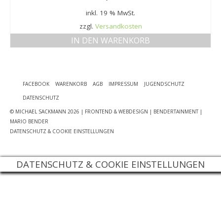
MEIN KONTO
inkl. 19 % MwSt.
zzgl.
Versandkosten
Datenschutzbelehrung
IN DEN WARENKORB
Widerrufsbelehrung
Versandarten
FACEBOOK
WARENKORB
AGB
IMPRESSUM
JUGENDSCHUTZ
Zahlungsarten
DATENSCHUTZ
WEIN-ABO
© MICHAEL SACKMANN 2026
| FRONTEND & WEBDESIGN | BENDERTAINMENT |
MARIO BENDER
FRAGEBOGEN
DATENSCHUTZ & COOKIE EINSTELLUNGEN
WEINSEMINARE
DATENSCHUTZ & COOKIE EINSTELLUNGEN
KONTAKT
ZUR PERSON
PHILOSOPHIE