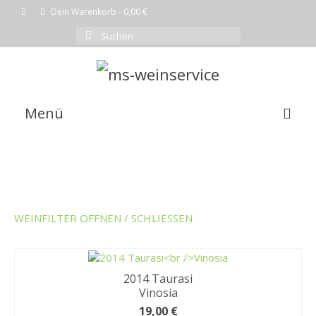
Dein Warenkorb
-
0,00
€
Suchen
nach:
Menü
EMPFEHLUNG DES MONATS
WEINE
SHOP
WEINFILTER ÖFFNEN / SCHLIESSEN
KOMPLETTE WEINLISTE
WARENKORB
2014 Taurasi
Vinosia
KASSE
19,00
€