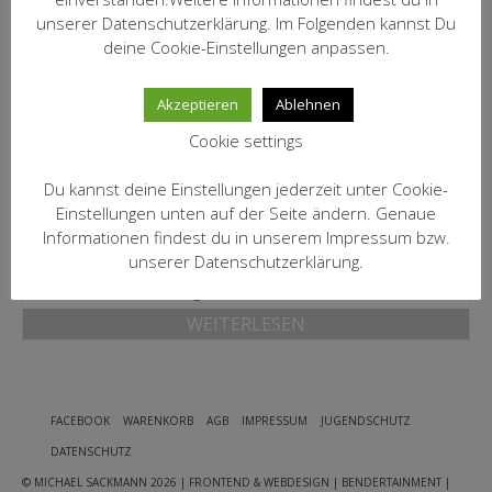
MEIN KONTO
unserer Datenschutzerklärung. Im Folgenden kannst Du
inkl. 19 % MwSt.
deine Cookie-Einstellungen anpassen.
zzgl.
Versandkosten
Datenschutzbelehrung
IN DEN WARENKORB
Akzeptieren
Ablehnen
Widerrufsbelehrung
Cookie settings
Versandarten
2018 Chablis Tete d’Or
Du kannst deine Einstellungen jederzeit unter Cookie-
Zahlungsarten
Billaud-Simon
Einstellungen unten auf der Seite ändern. Genaue
25,00
€
Informationen findest du in unserem Impressum bzw.
WEIN-ABO
unserer Datenschutzerklärung.
inkl. 19 % MwSt.
FRAGEBOGEN
zzgl.
Versandkosten
WEITERLESEN
WEINSEMINARE
KONTAKT
ZUR PERSON
FACEBOOK
WARENKORB
AGB
IMPRESSUM
JUGENDSCHUTZ
DATENSCHUTZ
PHILOSOPHIE
© MICHAEL SACKMANN 2026
| FRONTEND & WEBDESIGN | BENDERTAINMENT |