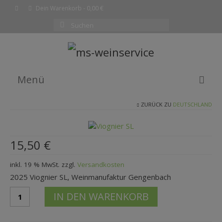
Dein Warenkorb
-
0,00
€
Suchen
nach:
Menü
ZURÜCK ZU
DEUTSCHLAND
EMPFEHLUNG DES MONATS
WEINE
15,50
€
SHOP
inkl. 19 % MwSt.
zzgl.
Versandkosten
KOMPLETTE WEINLISTE
2025 Viognier SL, Weinmanufaktur Gengenbach
WARENKORB
2025
IN DEN WARENKORB
Viognier
KASSE
SLWG
Gengenbach