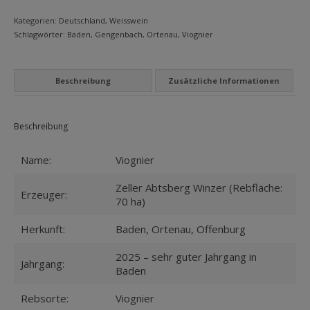
MEIN KONTO
Menge
Kategorien:
Deutschland
,
Weisswein
Schlagwörter:
Baden
,
Gengenbach
,
Ortenau
,
Viognier
Datenschutzbelehrung
Widerrufsbelehrung
Beschreibung
Zusätzliche Informationen
Versandarten
Zahlungsarten
Beschreibung
WEIN-ABO
Name:
Viognier
FRAGEBOGEN
Zeller Abtsberg Winzer (Rebfläche:
Erzeuger:
70 ha)
WEINSEMINARE
Herkunft:
Baden, Ortenau, Offenburg
KONTAKT
2025 – sehr guter Jahrgang in
Jahrgang:
ZUR PERSON
Baden
PHILOSOPHIE
Rebsorte:
Viognier