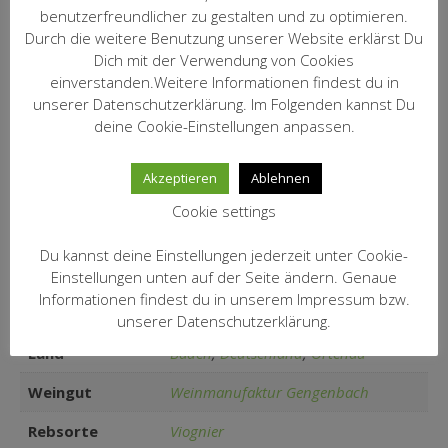
benutzerfreundlicher zu gestalten und zu optimieren.
Die Zeller Abtsberg Winzer sind
Durch die weitere Benutzung unserer Website erklärst Du
durch Fusion mit der
Dich mit der Verwendung von Cookies
Winzergenossenschaft Gengenbach
einverstanden.Weitere Informationen findest du in
Kommentar:
verschmolzen, sie erzeugen jedoch
unserer Datenschutzerklärung. Im Folgenden kannst Du
weiterhin bemerkenswerte
deine Cookie-Einstellungen anpassen.
Selektionsweine.
Artikel Nr.:
1686
Akzeptieren
Ablehnen
Cookie settings
15,50 € / incl.19% MwSt. / Inhalt:
Preis/Fl.:
0,75 l (20,67 €/Ltr.) zzgl. Versand
Du kannst deine Einstellungen jederzeit unter Cookie-
Einstellungen unten auf der Seite ändern. Genaue
Informationen findest du in unserem Impressum bzw.
Zusätzliche Informationen
unserer Datenschutzerklärung.
Land
Baden
,
Deutschland
,
Ortenau
Weingut
Weinmanufaktur Gengenbach
Rebsorte
Viognier