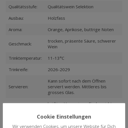
Qualitätsstufe:
Qualitätswein Selektion
Ausbau:
Holzfass
Aroma:
Orange, Aprikose, buttrige Noten
trocken, präsente Säure, schwerer
Geschmack:
Wein
Trinktemperatur:
11-13°C
Trinkreife:
2026-2029
Kann sofort nach dem Öffnen
Servieren:
serviert werden. Mittleres bis
grosses Glas.
kräftige Vorspeisen, Fischgerichte,
Speisen:
Pastagerichte, Risotto mit Safran
Cookie Einstellungen
Alkohol: 12,5% vol.; Säure: 4,2 g/l;
Analyse:
Wir verwenden Cookies, um unsere Website für Dich
Restzucker: 3,0 g/l