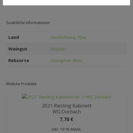
0,75 l (15,33 €/Ltr.) zzgl. Versand
Zusätzliche Informationen
Land
Deutschland
,
Pfalz
Weingut
Knipser
Rebsorte
Sauvignon Blanc
Ähnliche Produkte
2021 Riesling Kabinett
WG Durbach
7,70
€
inkl. 19 % MwSt.