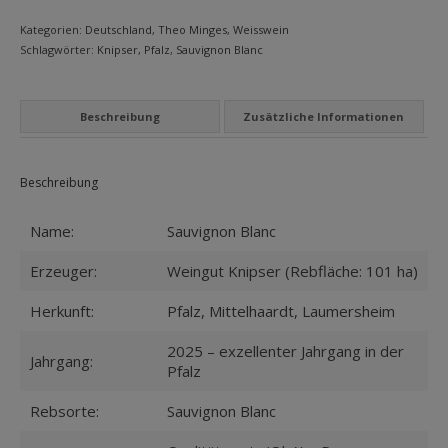
MEIN KONTO
Kategorien:
Deutschland
,
Theo Minges
,
Weisswein
Schlagwörter:
Knipser
,
Pfalz
,
Sauvignon Blanc
Datenschutzbelehrung
Widerrufsbelehrung
Beschreibung
Zusätzliche Informationen
Versandarten
Zahlungsarten
Beschreibung
WEIN-ABO
Name:
Sauvignon Blanc
FRAGEBOGEN
Erzeuger:
Weingut Knipser (Rebfläche: 101 ha)
WEINSEMINARE
Herkunft:
Pfalz, Mittelhaardt, Laumersheim
KONTAKT
2025 – exzellenter Jahrgang in der
Jahrgang:
Pfalz
ZUR PERSON
Rebsorte:
Sauvignon Blanc
PHILOSOPHIE