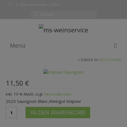
Dein Warenkorb
-
0,00
€
Suchen
nach:
Menü
ZURÜCK ZU
DEUTSCHLAND
EMPFEHLUNG DES MONATS
WEINE
11,50
€
SHOP
inkl. 19 % MwSt.
zzgl.
Versandkosten
KOMPLETTE WEINLISTE
2025 Sauvignon Blanc,Weingut Knipser
WARENKORB
2025
IN DEN WARENKORB
Sauvignon
KASSE
blancKnipser
Menge