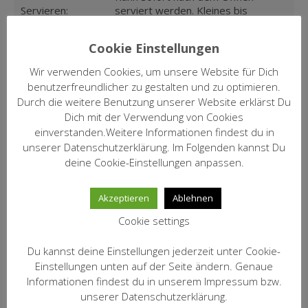
Servieren:
serviert werden. Kleines bis
mittelgrosses Glas
Cookie Einstellungen
Asiatische Küche, süss-saure
Speisen:
Speisen, kräftige Fischgerichte,
Wir verwenden Cookies, um unsere Website für Dich
Meeresfrüchte
benutzerfreundlicher zu gestalten und zu optimieren.
Durch die weitere Benutzung unserer Website erklärst Du
Alkohol: 12,0%vol.; Säure: 6,9 g/l;
Analyse:
Dich mit der Verwendung von Cookies
Zucker: 2,6 g/l
einverstanden.Weitere Informationen findest du in
unserer Datenschutzerklärung. Im Folgenden kannst Du
Das Weingut Knipser gehört zu den
besten Weingütern in Deutschland
deine Cookie-Einstellungen anpassen.
und ist seit 1993 Mitglied im VDP.
Volker, Werner und sein Sohn Stefan
Kommentar:
Akzeptieren
Ablehnen
Knipser haben das Weingut in die
nationale Spitze geführt, darin sind
Cookie settings
sich alle bedeutenden Weinführer
einig.
Du kannst deine Einstellungen jederzeit unter Cookie-
Einstellungen unten auf der Seite ändern. Genaue
Artikel Nr.:
1761
Informationen findest du in unserem Impressum bzw.
unserer Datenschutzerklärung.
11,50 € / incl.19% MwSt. / Inhalt:
Preis/Fl.: