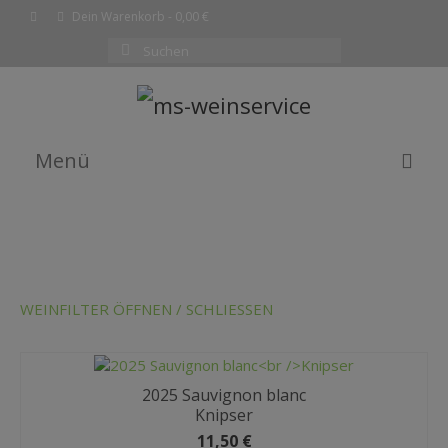
Dein Warenkorb
-
0,00
€
Suchen
nach:
Menü
EMPFEHLUNG DES MONATS
WEINE
SHOP
WEINFILTER ÖFFNEN / SCHLIESSEN
KOMPLETTE WEINLISTE
WARENKORB
2025 Sauvignon blanc
Knipser
KASSE
11,50
€