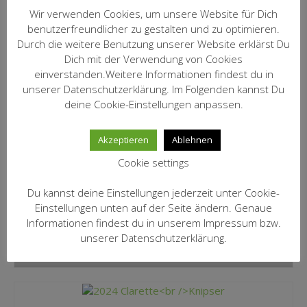
Wir verwenden Cookies, um unsere Website für Dich
2022 Black Print
benutzerfreundlicher zu gestalten und zu optimieren.
Markus Schneider
Durch die weitere Benutzung unserer Website erklärst Du
15,80
€
Dich mit der Verwendung von Cookies
inkl. 19 % MwSt.
einverstanden.Weitere Informationen findest du in
unserer Datenschutzerklärung. Im Folgenden kannst Du
zzgl.
Versandkosten
deine Cookie-Einstellungen anpassen.
IN DEN WARENKORB
Akzeptieren
Ablehnen
Cookie settings
2022 Ursprung
Markus Schneider
Du kannst deine Einstellungen jederzeit unter Cookie-
10,50
€
Einstellungen unten auf der Seite ändern. Genaue
inkl. 19 % MwSt.
Informationen findest du in unserem Impressum bzw.
unserer Datenschutzerklärung.
zzgl.
Versandkosten
IN DEN WARENKORB