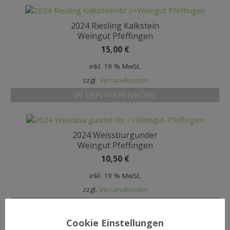
2024 Riesling Kalkstein
Weingut Pfeffingen
15,00
€
inkl. 19 % MwSt.
zzgl.
Versandkosten
IN DEN WARENKORB
2024 Weissburgunder
Weingut Pfeffingen
10,50
€
inkl. 19 % MwSt.
zzgl.
Versandkosten
IN DEN WARENKORB
Cookie Einstellungen