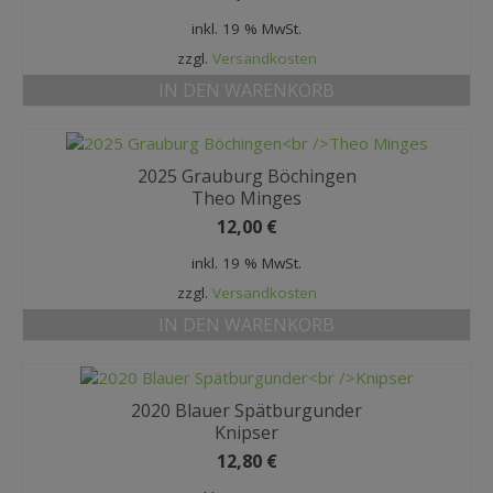
MEIN KONTO
inkl. 19 % MwSt.
zzgl.
Versandkosten
Datenschutzbelehrung
IN DEN WARENKORB
Widerrufsbelehrung
Versandarten
2025 Grauburg Böchingen
Zahlungsarten
Theo Minges
12,00
€
WEIN-ABO
inkl. 19 % MwSt.
FRAGEBOGEN
zzgl.
Versandkosten
IN DEN WARENKORB
WEINSEMINARE
KONTAKT
2020 Blauer Spätburgunder
ZUR PERSON
Knipser
12,80
€
PHILOSOPHIE