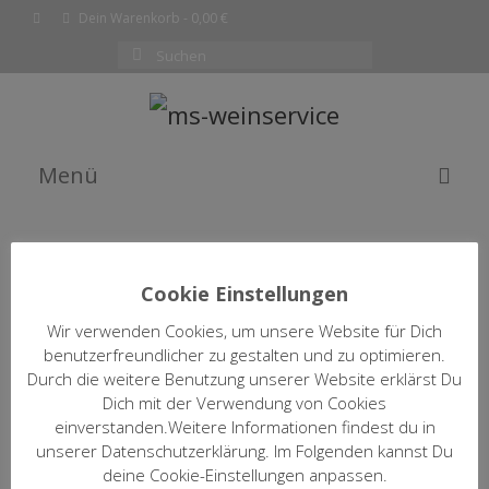
Dein Warenkorb
-
0,00
€
Suchen
nach:
Menü
EMPFEHLUNG DES MONATS
WEINE
Cookie Einstellungen
SHOP
Wir verwenden Cookies, um unsere Website für Dich
WEINFILTER ÖFFNEN / SCHLIESSEN
benutzerfreundlicher zu gestalten und zu optimieren.
KOMPLETTE WEINLISTE
Durch die weitere Benutzung unserer Website erklärst Du
Dich mit der Verwendung von Cookies
WARENKORB
einverstanden.Weitere Informationen findest du in
2019 Chateau
unserer Datenschutzerklärung. Im Folgenden kannst Du
De L’Hospital
KASSE
deine Cookie-Einstellungen anpassen.
17,50
€