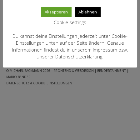
MEIN KONTO
inkl. 19 % MwSt.
Akzeptieren
Ablehnen
zzgl.
Versandkosten
Datenschutzbelehrung
Cookie settings
IN DEN WARENKORB
Widerrufsbelehrung
Du kannst deine Einstellungen jederzeit unter Cookie-
Versandarten
Einstellungen unten auf der Seite ändern. Genaue
Informationen findest du in unserem Impressum bzw.
FACEBOOK
WARENKORB
AGB
IMPRESSUM
JUGENDSCHUTZ
Zahlungsarten
unserer Datenschutzerklärung.
DATENSCHUTZ
WEIN-ABO
© MICHAEL SACKMANN 2026
| FRONTEND & WEBDESIGN | BENDERTAINMENT |
MARIO BENDER
FRAGEBOGEN
DATENSCHUTZ & COOKIE EINSTELLUNGEN
WEINSEMINARE
KONTAKT
ZUR PERSON
PHILOSOPHIE