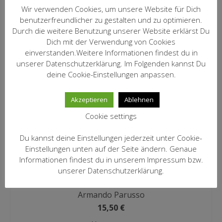
MEIN KONTO
Wir verwenden Cookies, um unsere Website für Dich
inkl. 19 % MwSt.
benutzerfreundlicher zu gestalten und zu optimieren.
zzgl.
Versandkosten
Datenschutzbelehrung
Durch die weitere Benutzung unserer Website erklärst Du
IN DEN WARENKORB
Dich mit der Verwendung von Cookies
Widerrufsbelehrung
einverstanden.Weitere Informationen findest du in
unserer Datenschutzerklärung. Im Folgenden kannst Du
Versandarten
deine Cookie-Einstellungen anpassen.
2017 Barolo Perarmando
Zahlungsarten
Armando Parusso
Akzeptieren
Ablehnen
39,50
€
WEIN-ABO
Cookie settings
inkl. 19 % MwSt.
FRAGEBOGEN
zzgl.
Versandkosten
Du kannst deine Einstellungen jederzeit unter Cookie-
IN DEN WARENKORB
Einstellungen unten auf der Seite ändern. Genaue
WEINSEMINARE
Informationen findest du in unserem Impressum bzw.
KONTAKT
unserer Datenschutzerklärung.
2018 Nebbiolo
ZUR PERSON
Armando Parusso
15,50
€
PHILOSOPHIE