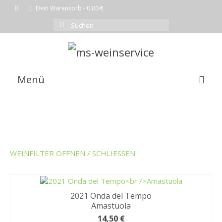
Dein Warenkorb
-
0,00
€
Suchen
nach:
Menü
EMPFEHLUNG DES MONATS
WEINE
SHOP
WEINFILTER ÖFFNEN / SCHLIESSEN
KOMPLETTE WEINLISTE
WARENKORB
2021 Onda del Tempo
Amastuola
KASSE
14,50
€