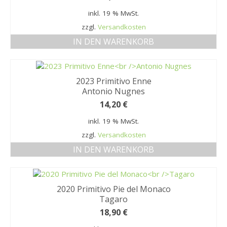
MEIN KONTO
inkl. 19 % MwSt.
zzgl.
Versandkosten
Datenschutzbelehrung
IN DEN WARENKORB
Widerrufsbelehrung
Versandarten
2023 Primitivo Enne
Zahlungsarten
Antonio Nugnes
14,20
€
WEIN-ABO
inkl. 19 % MwSt.
FRAGEBOGEN
zzgl.
Versandkosten
IN DEN WARENKORB
WEINSEMINARE
KONTAKT
2020 Primitivo Pie del Monaco
ZUR PERSON
Tagaro
18,90
€
PHILOSOPHIE