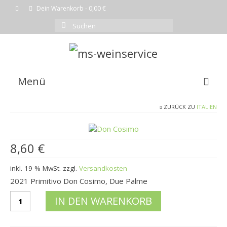
Dein Warenkorb
-
0,00
€
Suchen
nach:
Menü
ZURÜCK ZU
ITALIEN
EMPFEHLUNG DES MONATS
WEINE
8,60
€
SHOP
inkl. 19 % MwSt.
zzgl.
Versandkosten
KOMPLETTE WEINLISTE
2021 Primitivo Don Cosimo, Due Palme
WARENKORB
2021
IN DEN WARENKORB
PrimitivoCantina
KASSE
Due
Palme