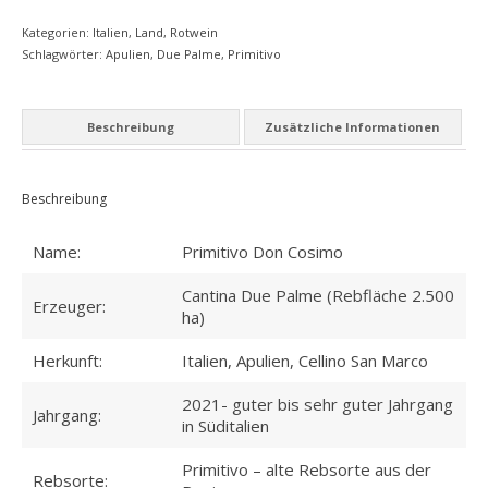
MEIN KONTO
Menge
Kategorien:
Italien
,
Land
,
Rotwein
Schlagwörter:
Apulien
,
Due Palme
,
Primitivo
Datenschutzbelehrung
Widerrufsbelehrung
Beschreibung
Zusätzliche Informationen
Versandarten
Zahlungsarten
Beschreibung
WEIN-ABO
Name:
Primitivo Don Cosimo
FRAGEBOGEN
Cantina Due Palme (Rebfläche 2.500
Erzeuger:
ha)
WEINSEMINARE
Herkunft:
Italien, Apulien, Cellino San Marco
KONTAKT
2021- guter bis sehr guter Jahrgang
Jahrgang:
ZUR PERSON
in Süditalien
PHILOSOPHIE
Primitivo – alte Rebsorte aus der
Rebsorte: