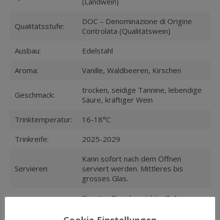
(Landwein)
DOC – Denominazione di Origine
Qualitätsstufe:
Controlata (Qualitätswein)
Ausbau:
Edelstahl
Aroma:
Vanille, Waldbeeren, Kirschen
trocken, seidige Tannine, lebendige
Geschmack:
Säure, kräftiger Wein
Trinktemperatur:
16-18°C
Trinkreife:
2025-2029
Kann sofort nach dem Öffnen
Servieren:
serviert werden. Mittleres bis
grosses Glas.
Risotto, Fleischgerichte, Reh,
Speisen:
Sauerbraten, Rindsroulade