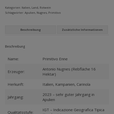
MEIN KONTO
Menge
Kategorien:
Italien
,
Land
,
Rotwein
Schlagwörter:
Apulien
,
Nugnes
,
Primitivo
Datenschutzbelehrung
Widerrufsbelehrung
Beschreibung
Zusätzliche Informationen
Versandarten
Zahlungsarten
Beschreibung
WEIN-ABO
Name:
Primitivo Enne
FRAGEBOGEN
Antonio Nugnes (Rebfläche 16
Erzeuger:
Hektar)
WEINSEMINARE
Herkunft:
Italien, Kampanien, Carinola
KONTAKT
2023 – sehr guter Jahrgang in
Jahrgang:
ZUR PERSON
Apulien
PHILOSOPHIE
IGT – Indicazione Geografica Tipica
Qualitätsstufe: