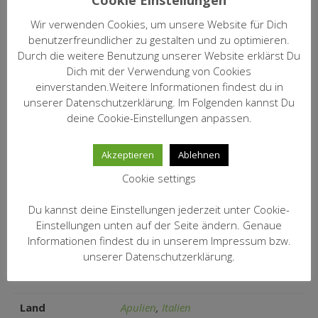
Cookie Einstellungen
Alkohol: 14,0% vol.; Säure: 6,5 g/l;
Analyse:
Wir verwenden Cookies, um unsere Website für Dich
Zucker: 5,9 g/l
benutzerfreundlicher zu gestalten und zu optimieren.
Orlando Nugnes, der das Gut von
Durch die weitere Benutzung unserer Website erklärst Du
seinem Vater übernommen hat, will
Dich mit der Verwendung von Cookies
den Regionen Kampanien und
einverstanden.Weitere Informationen findest du in
Apulien wieder zu gebührendem
unserer Datenschutzerklärung. Im Folgenden kannst Du
Kommentar:
Ruhm verhelfen, dazu hat er den
deine Cookie-Einstellungen anpassen.
besten Weinmacher des Südens
verpflichtet: Mario Ercolino.
Empfehlenswert auch sein Falerno.
Akzeptieren
Ablehnen
Cookie settings
Artikel Nr.:
1556
Du kannst deine Einstellungen jederzeit unter Cookie-
14,20 € / incl.19% MwSt. / Inhalt:
Preis/Fl.:
0,75 l (18,93 €/Ltr.) zzgl. Versand
Einstellungen unten auf der Seite ändern. Genaue
Informationen findest du in unserem Impressum bzw.
unserer Datenschutzerklärung.
Zusätzliche Informationen
Land
Apulien
,
Italien