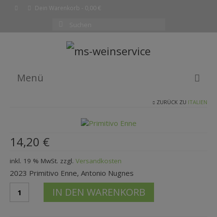
Dein Warenkorb
-
0,00
€
Suchen
nach:
Menü
ZURÜCK ZU
ITALIEN
EMPFEHLUNG DES MONATS
WEINE
14,20
€
SHOP
inkl. 19 % MwSt.
zzgl.
Versandkosten
KOMPLETTE WEINLISTE
2023 Primitivo Enne, Antonio Nugnes
WARENKORB
2023
IN DEN WARENKORB
Primitivo
KASSE
EnneAntonio
Nugnes