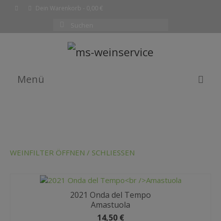
Dein Warenkorb
-
0,00
€
Suchen
nach:
Menü
EMPFEHLUNG DES MONATS
WEINE
SHOP
WEINFILTER ÖFFNEN / SCHLIESSEN
KOMPLETTE WEINLISTE
WARENKORB
2021 Onda del Tempo
Amastuola
KASSE
14,50
€