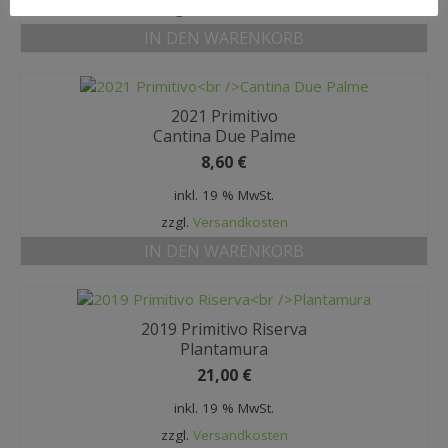
zzgl.
Versandkosten
IN DEN WARENKORB
2021 Primitivo
Cantina Due Palme
8,60
€
inkl. 19 % MwSt.
zzgl.
Versandkosten
IN DEN WARENKORB
2019 Primitivo Riserva
Plantamura
21,00
€
inkl. 19 % MwSt.
zzgl.
Versandkosten