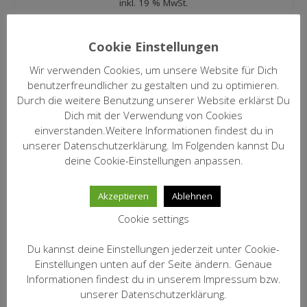
inkl. 19 % MwSt.
zzgl.
Versandkosten
IN DEN WARENKORB
Cookie Einstellungen
Wir verwenden Cookies, um unsere Website für Dich
benutzerfreundlicher zu gestalten und zu optimieren.
2023 Primitivo Appassimento
Durch die weitere Benutzung unserer Website erklärst Du
Tagaro
Dich mit der Verwendung von Cookies
11,90
€
einverstanden.Weitere Informationen findest du in
unserer Datenschutzerklärung. Im Folgenden kannst Du
inkl. 19 % MwSt.
deine Cookie-Einstellungen anpassen.
zzgl.
Versandkosten
IN DEN WARENKORB
Akzeptieren
Ablehnen
Cookie settings
2023 Primitivo Terrapieno
Du kannst deine Einstellungen jederzeit unter Cookie-
Tagaro
Einstellungen unten auf der Seite ändern. Genaue
8,20
€
Informationen findest du in unserem Impressum bzw.
unserer Datenschutzerklärung.
inkl. 19 % MwSt.