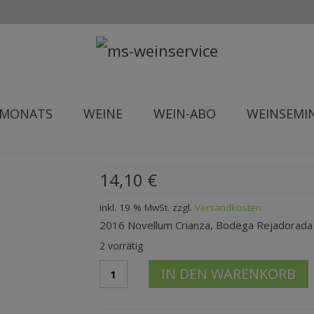
 MONATS
WEINE
WEIN-ABO
WEINSEMI
14,10
€
inkl. 19 % MwSt.
zzgl.
Versandkosten
2016 Novellum Crianza, Bodega Rejadorada
2 vorrätig
2016
IN DEN WARENKORB
Novellum
CrianzaRejadorada
Menge