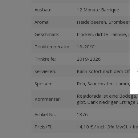
Ausbau:
12 Monate Barrique
Aroma:
Heidelbeeren, Brombeeren,
Geschmack:
trocken, dichte Tannine, pr
Trinktemperatur:
18-20°C
Trinkreife:
2019-2026
Servieren:
Kann sofort nach dem Öffnen 
Speisen:
Reh, Sauerbraten, Lamm, Wa
Rejadorada ist eine Bodega,
Kommentar:
gibt. Dank niedriger Erträge
Artikel Nr.:
1376
Preis/Fl.:
14,10 € / incl.19% MwSt. / Inh