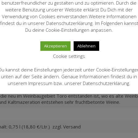
benutzerfreundlicher zu gestalten und zu optimieren. Durch die
weitere Benutzung unserer Website erklärst Du Dich mit der
Verwendung von Cookies einverstanden.Weitere Informationen
 dezente Röstnoten
findest du in unserer Datenschutzerklärung. Im Folgenden kanns
Du deine Cookie-Einstellungen anpassen.
äsente Säure, schwerer Wein
Akzeptieren
Ablehnen
Cookie settings
Du kannst deine Einstellungen jederzeit unter Cookie-Einstellunge
serviert werden. Mittleres bis grosses Glas.
unten auf der Seite ändern. Genaue Informationen findest du in
unserem Impressum bzw. unserer Datenschutzerklärung.
chtel, Rinderbraten
 die neu im Weinbaugebiet Toro entstanden ist, wo es alte Wein
 und Kaltmazeration entstehen sehr fruchtbetonte Weine.
alt: 0,75 l (18,80 €/Ltr.) zzgl. Versand