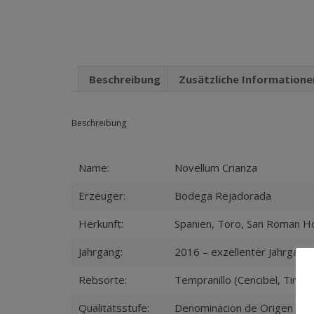
Beschreibung
Zusätzliche Informatione
Beschreibung
Name:
Novellum Crianza
Erzeuger:
Bodega Rejadorada
Herkunft:
Spanien, Toro, San Roman Ho
Jahrgang:
2016 – exzellenter Jahrgang 
Rebsorte:
Tempranillo (Cencibel, Tinto F
Qualitätsstufe:
Denominacion de Origen (DO)