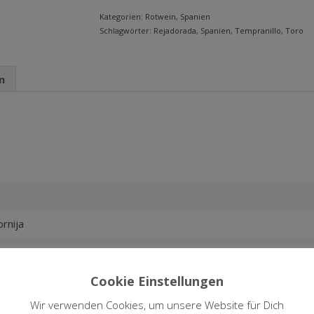
Kategorien:
Rotwein
,
Spanien
Schlagwörter:
Rejadorada
,
Spanien
,
Tempranillo
,
Toro
n
rnija
in Toro
ino, Tinto de Toro, Ull de Llebre, Tinta Roriz)
Cookie Einstellungen
Wir verwenden Cookies, um unsere Website für Dich
 – Qualitätswein