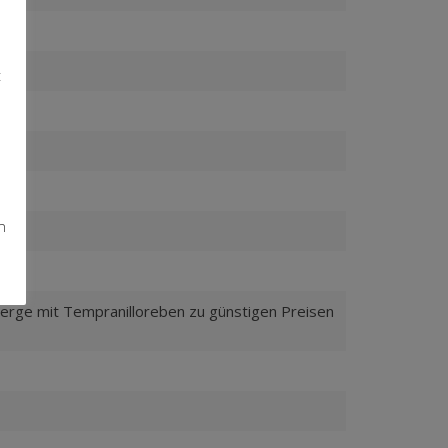
t
n
berge mit Tempranilloreben zu günstigen Preisen