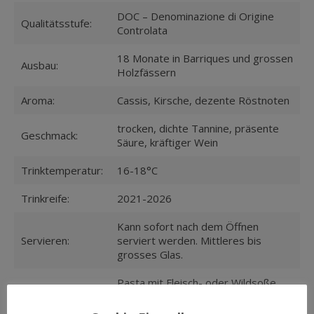
DOC – Denominazione di Origine
Qualitätsstufe:
Controlata
18 Monate in Barriques und grossen
Ausbau:
Holzfässern
Aroma:
Cassis, Kirsche, dezente Röstnoten
trocken, dichte Tannine, präsente
Geschmack:
Säure, kräftiger Wein
Trinktemperatur:
16-18°C
Trinkreife:
2021-2026
Kann sofort nach dem Öffnen
Servieren:
serviert werden. Mittleres bis
grosses Glas.
Pasta mit Fleisch- oder Wildsoße,
Speisen:
Pizza, Pfeffersteak, Grill- und
Schmorgerichte und reifer Käse