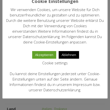
Cookie Einstellungen
Ateo wird seit 1989 hergestellt, als
Wir verwenden Cookies, um unsere Website für Dich
die klassischen Rebsorten aus
benutzerfreundlicher zu gestalten und zu optimieren.
Bordeaux die Toskana erobert
Durch die weitere Benutzung unserer Website erklärst Du
haben. Bei Ciacci steht er heute als
Dich mit der Verwendung von Cookies
Kommentar:
Beweis, dass das Weingut nicht nur
einverstanden.Weitere Informationen findest du in
bei Brunello zu den
unserer Datenschutzerklärung. Im Folgenden kannst Du
Spitzenweingütern gehört, sondern
deine Cookie-Einstellungen anpassen.
auch bei internationalen Weinen
ganz vorne liegt.
Akzeptieren
Ablehnen
Artikel Nr.:
1019
Cookie settings
11,60 € / incl.19% MwSt. / Inhalt:
Preis/Fl.:
0,75 l (15,47 €/Ltr.) zzgl. Versand
Du kannst deine Einstellungen jederzeit unter Cookie-
Einstellungen unten auf der Seite ändern. Genaue
Informationen findest du in unserem Impressum bzw.
unserer Datenschutzerklärung.
Zusätzliche Informationen
Land
Italien
,
Toskana