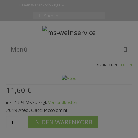
Dein Warenkorb
-
0,00
€
Suchen
nach:
Menü
ZURÜCK ZU
ITALIEN
EMPFEHLUNG DES MONATS
WEINE
11,60
€
SHOP
inkl. 19 % MwSt.
zzgl.
Versandkosten
KOMPLETTE WEINLISTE
2019 Ateo, Ciacci Piccolomini
WARENKORB
2019
IN DEN WARENKORB
AteoCiacci
KASSE
Piccolomini
Menge