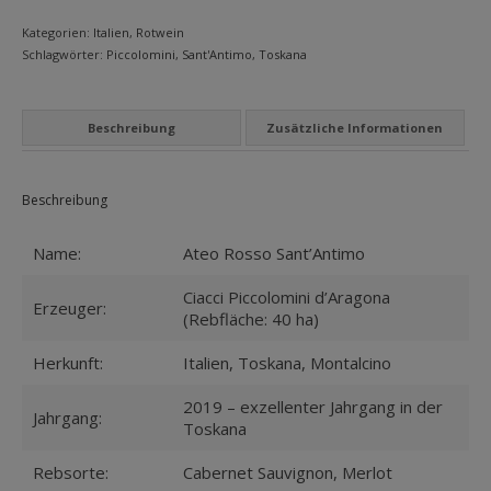
MEIN KONTO
Kategorien:
Italien
,
Rotwein
Schlagwörter:
Piccolomini
,
Sant'Antimo
,
Toskana
Datenschutzbelehrung
Widerrufsbelehrung
Beschreibung
Zusätzliche Informationen
Versandarten
Zahlungsarten
Beschreibung
WEIN-ABO
Name:
Ateo Rosso Sant’Antimo
FRAGEBOGEN
Ciacci Piccolomini d’Aragona
Erzeuger:
(Rebfläche: 40 ha)
WEINSEMINARE
Herkunft:
Italien, Toskana, Montalcino
KONTAKT
2019 – exzellenter Jahrgang in der
Jahrgang:
ZUR PERSON
Toskana
PHILOSOPHIE
Rebsorte:
Cabernet Sauvignon, Merlot