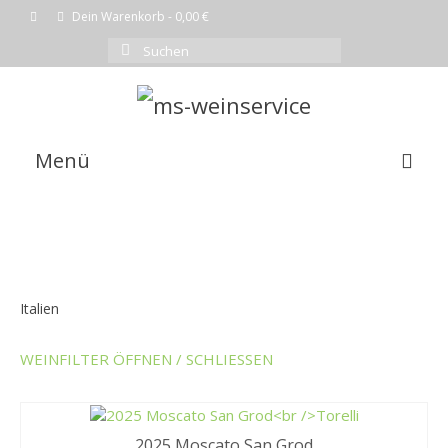
Dein Warenkorb
-
0,00
€
Suchen
nach:
Menü
EMPFEHLUNG DES MONATS
WEINE
SHOP
Italien
KOMPLETTE WEINLISTE
WEINFILTER ÖFFNEN / SCHLIESSEN
WARENKORB
KASSE
2025 Moscato San Grod