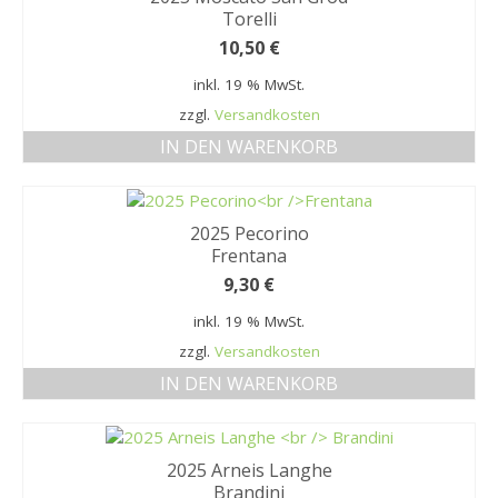
MEIN KONTO
Torelli
10,50
€
Datenschutzbelehrung
inkl. 19 % MwSt.
Widerrufsbelehrung
zzgl.
Versandkosten
IN DEN WARENKORB
Versandarten
Zahlungsarten
2025 Pecorino
WEIN-ABO
Frentana
9,30
€
FRAGEBOGEN
inkl. 19 % MwSt.
WEINSEMINARE
zzgl.
Versandkosten
KONTAKT
IN DEN WARENKORB
ZUR PERSON
2025 Arneis Langhe
PHILOSOPHIE
Brandini