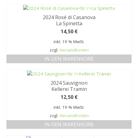
Cookie settings
2024 Rosé di Casanova
Du kannst deine Einstellungen jederzeit unter Cookie-
La Spinetta
Einstellungen unten auf der Seite ändern. Genaue
14,50
€
Informationen findest du in unserem Impressum bzw.
unserer Datenschutzerklärung.
inkl. 19 % MwSt.
zzgl.
Versandkosten
IN DEN WARENKORB
2024 Sauvignon
Kellerei Tramin
12,50
€
inkl. 19 % MwSt.
zzgl.
Versandkosten
IN DEN WARENKORB