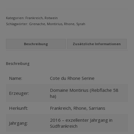
SerineMontirius
MEIN KONTO
Menge
Datenschutzbelehrung
Kategorien:
Frankreich
,
Rotwein
Schlagwörter:
Grenache
,
Montirius
,
Rhone
,
Syrah
Widerrufsbelehrung
Versandarten
Beschreibung
Zusätzliche Informationen
Zahlungsarten
Beschreibung
WEIN-ABO
FRAGEBOGEN
Name:
Cote du Rhone Serine
WEINSEMINARE
Domaine Montirius (Rebfläche 58
Erzeuger:
ha)
KONTAKT
Herkunft:
Frankreich, Rhone, Sarrians
ZUR PERSON
2016 – exzellenter Jahrgang in
Jahrgang:
Südfrankreich
PHILOSOPHIE