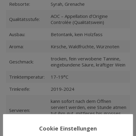
Rebsorte:
Syrah, Grenache
AOC – Appellation d’Origine
Qualitätsstufe:
Controlée (Qualitätswein)
Ausbau:
Betontank, kein Holzfass
Aroma:
Kirsche, Waldfrüchte, Würznoten
trocken, fein verwobene Tannine,
Geschmack:
eingebundene Säure, kräftiger Wein
Trinktemperatur:
17-19°C
Trinkreife:
2019-2024
kann sofort nach dem Öffnen
serviert werden, eine Stunde atmen
Servieren:
tut ihm gut, mittleres bis grosses
Glas
Cookie Einstellungen
geröstete und gebratene