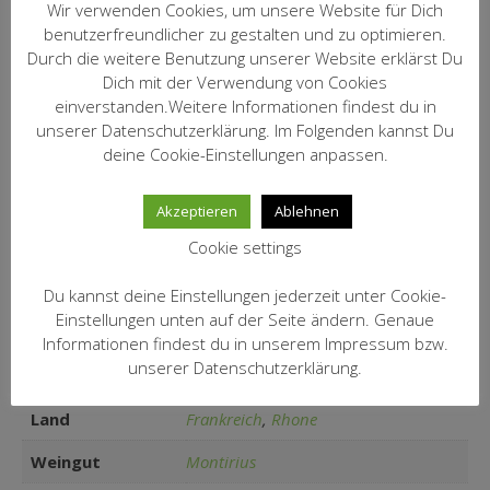
Speisen:
Fleischgerichte, etwa Lamm oder
Wir verwenden Cookies, um unsere Website für Dich
auch Schwein
benutzerfreundlicher zu gestalten und zu optimieren.
Durch die weitere Benutzung unserer Website erklärst Du
Familie Saurel bewirtschaftet die
Dich mit der Verwendung von Cookies
Domaine seit 2010 biodynamisch
einverstanden.Weitere Informationen findest du in
und überzeugt mit veganen Weinen,
Kommentar:
unserer Datenschutzerklärung. Im Folgenden kannst Du
die im Keller traditionell in
deine Cookie-Einstellungen anpassen.
Betontanks mit Spontangärung
ausgebaut sind.
Akzeptieren
Ablehnen
Artikel Nr.:
1550
Cookie settings
16,40 € / incl.19% MwSt. / Inhalt:
Preis/Fl.:
0,75 l (21,87 €/Ltr.) zzgl. Versand
Du kannst deine Einstellungen jederzeit unter Cookie-
Einstellungen unten auf der Seite ändern. Genaue
Informationen findest du in unserem Impressum bzw.
unserer Datenschutzerklärung.
Zusätzliche Informationen
Land
Frankreich
,
Rhone
Weingut
Montirius