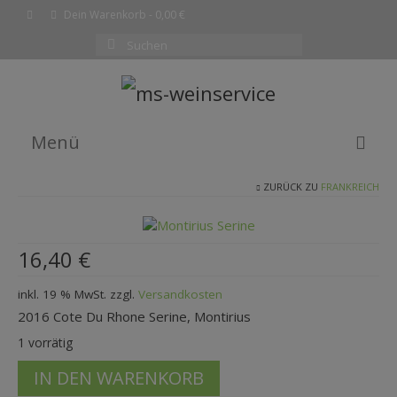
Dein Warenkorb
-
0,00
€
Suchen
nach:
Menü
ZURÜCK ZU
FRANKREICH
EMPFEHLUNG DES MONATS
WEINE
16,40
€
SHOP
inkl. 19 % MwSt.
zzgl.
Versandkosten
KOMPLETTE WEINLISTE
2016 Cote Du Rhone Serine, Montirius
WARENKORB
1 vorrätig
2016
KASSE
IN DEN WARENKORB
CdR