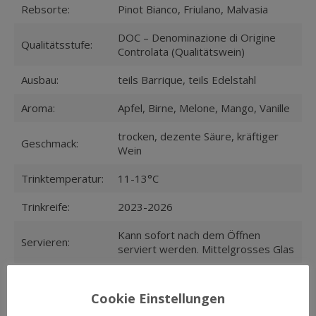
Rebsorte:
Pinot Bianco, Friulano, Malvasia
DOC – Denominazione di Origine
Qualitätsstufe:
Controlata (Qualitätswein)
Ausbau:
teils Barrique, teils Edelstahl
Aroma:
Apfel, Birne, Melone, Mango, Vanille
trocken, dezente Säure, kräftiger
Geschmack:
Wein
Trinktemperatur:
11-13°C
Trinkreife:
2023-2026
Kann sofort nach dem Öffnen
Servieren:
serviert werden. Mittelgrosses Glas
kalte und warme Vorspeisen,
Suppen und Terrinen, zu
Cookie Einstellungen
Speisen:
Fischgerichten und Muscheln, zu