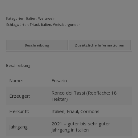
dei
MEIN KONTO
Tassi
Menge
Datenschutzbelehrung
Kategorien:
Italien
,
Weisswein
Schlagwörter:
Friaul
,
Italien
,
Weissburgunder
Widerrufsbelehrung
Versandarten
Beschreibung
Zusätzliche Informationen
Zahlungsarten
Beschreibung
WEIN-ABO
FRAGEBOGEN
Name:
Fosarin
WEINSEMINARE
Ronco dei Tassi (Rebfläche: 18
Erzeuger:
Hektar)
KONTAKT
Herkunft:
Italien, Friaul, Cormons
ZUR PERSON
2021 – guter bis sehr guter
Jahrgang:
Jahrgang in Italien
PHILOSOPHIE