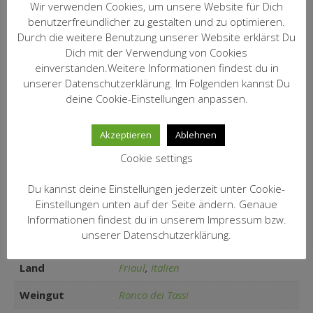
Kalb, Hausgeflügel und
Wir verwenden Cookies, um unsere Website für Dich
Schweinefleisch.
benutzerfreundlicher zu gestalten und zu optimieren.
Durch die weitere Benutzung unserer Website erklärst Du
Ronco dei Tassi ist ein modernes
Dich mit der Verwendung von Cookies
Weingut im Collio, dem besten
einverstanden.Weitere Informationen findest du in
Bereich von Friaul. Das Gut gehört
Kommentar:
unserer Datenschutzerklärung. Im Folgenden kannst Du
der Familie Fabio Coser und darf zu
deine Cookie-Einstellungen anpassen.
den führenden Weingütern der
Region gezählt werden.
Akzeptieren
Ablehnen
Artikel Nr.:
1237
Cookie settings
18,40 € / incl.19% MwSt. / Inhalt:
Preis/Fl.:
0,75 l (24,53 €/Ltr.) zzgl. Versand
Du kannst deine Einstellungen jederzeit unter Cookie-
Einstellungen unten auf der Seite ändern. Genaue
Informationen findest du in unserem Impressum bzw.
unserer Datenschutzerklärung.
Zusätzliche Informationen
Land
Friaul
,
Italien
Weingut
Ronco dei Tassi