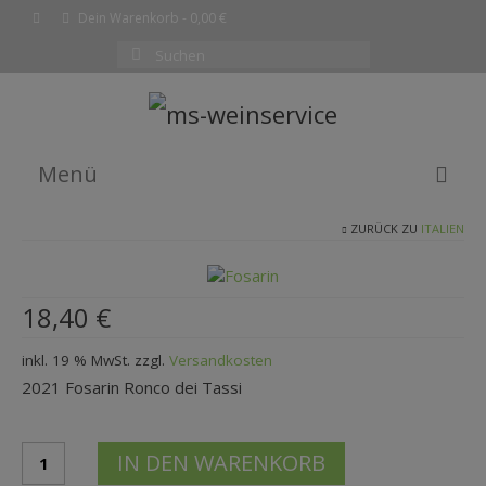
Dein Warenkorb
-
0,00
€
Suchen
nach:
Menü
ZURÜCK ZU
ITALIEN
EMPFEHLUNG DES MONATS
WEINE
18,40
€
SHOP
inkl. 19 % MwSt.
zzgl.
Versandkosten
KOMPLETTE WEINLISTE
2021 Fosarin Ronco dei Tassi
WARENKORB
2021
KASSE
IN DEN WARENKORB
FosarinRonco