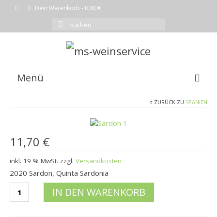
Dein Warenkorb
-
0,00
€
Suchen
nach:
Menü
ZURÜCK ZU
SPANIEN
EMPFEHLUNG DES MONATS
WEINE
11,70
€
SHOP
inkl. 19 % MwSt.
zzgl.
Versandkosten
KOMPLETTE WEINLISTE
2020 Sardon, Quinta Sardonia
WARENKORB
2020
IN DEN WARENKORB
SardonQuinta
KASSE
Sardonia
Menge