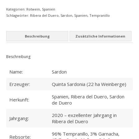
MEIN KONTO
Kategorien:
Rotwein
,
Spanien
Schlagwörter:
Ribera del Duero
,
Sardon
,
Spanien
,
Tempranillo
Datenschutzbelehrung
Widerrufsbelehrung
Beschreibung
Zusätzliche Informationen
Versandarten
Zahlungsarten
Beschreibung
WEIN-ABO
Name:
Sardon
FRAGEBOGEN
Erzeuger:
Quinta Sardonia (22 ha Weinberge)
WEINSEMINARE
Spanien, Ribera del Duero, Sardon
Herkunft:
de Duero
KONTAKT
2020 – exzellenter Jahrgang in
Jahrgang:
ZUR PERSON
Ribera del Duero
PHILOSOPHIE
96% Tempranillo, 3% Garnacha,
Rebsorte: