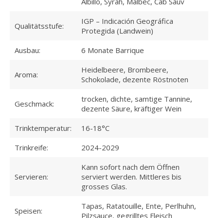
Albillo, Syrah, Malbec, Cab Sauv
IGP – Indicación Geográfica
Qualitätsstufe:
Protegida (Landwein)
Ausbau:
6 Monate Barrique
Heidelbeere, Brombeere,
Aroma:
Schokolade, dezente Röstnoten
trocken, dichte, samtige Tannine,
Geschmack:
dezente Säure, kräftiger Wein
Trinktemperatur:
16-18°C
Trinkreife:
2024-2029
Kann sofort nach dem Öffnen
Servieren:
serviert werden. Mittleres bis
grosses Glas.
Tapas, Ratatouille, Ente, Perlhuhn,
Speisen:
Pilzsauce, gegrilltes Fleisch