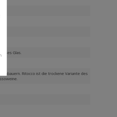
t
rosses Glas.
n
enbauern. Ritocco ist die trockene Variante des
assoweine.