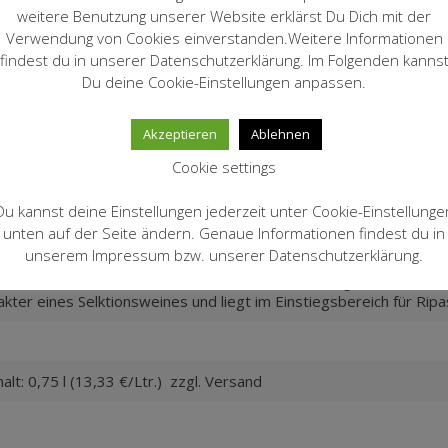
weitere Benutzung unserer Website erklärst Du Dich mit der
Verwendung von Cookies einverstanden.Weitere Informationen
zente Holznoten
findest du in unserer Datenschutzerklärung. Im Folgenden kanns
sente Säure, kräftiger Wein
Du deine Cookie-Einstellungen anpassen.
Akzeptieren
Ablehnen
Cookie settings
serviert werden, 1-2 Stunden atmen tut ihm gut. Mittleres bis g
Du kannst deine Einstellungen jederzeit unter Cookie-Einstellunge
unten auf der Seite ändern. Genaue Informationen findest du in
 gereifter Käse
unserem Impressum bzw. unserer Datenschutzerklärung.
äsentiert 250 Weinbauern mit 750 Hektar Weinbergen und 150 Oliv
akter eines Selktionsweines und liegt im Einstiegsbereich für Rip
alt: 0,75 l (13,33 €/Ltr.) zzgl. Versand