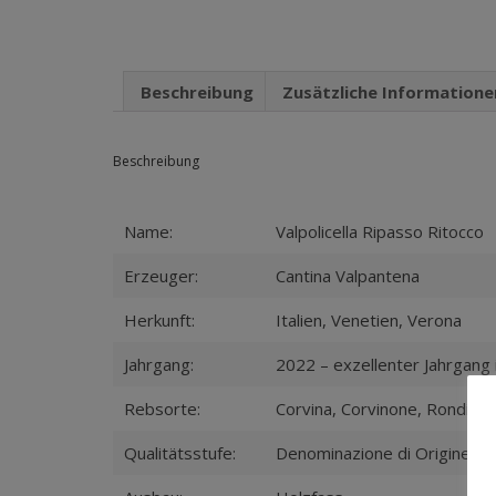
Beschreibung
Zusätzliche Informatione
Beschreibung
Name:
Valpolicella Ripasso Ritocco
Erzeuger:
Cantina Valpantena
Herkunft:
Italien, Venetien, Verona
Jahrgang:
2022 – exzellenter Jahrgang 
Rebsorte:
Corvina, Corvinone, Rondinel
Qualitätsstufe:
Denominazione di Origine Co