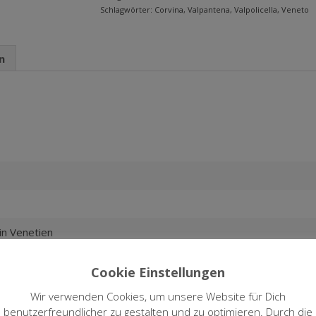
Schlagwörter:
Corvina
,
Valpantena
,
Valpolicella
,
Veneto
n
in Venetien
la
Cookie Einstellungen
ntrolata (DOC) – Qualitätswein
Wir verwenden Cookies, um unsere Website für Dich
benutzerfreundlicher zu gestalten und zu optimieren. Durch die