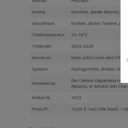
Ausbau:
Holzfass
Aroma:
Kirschen, dunkle Beeren, de
Geschmack:
trocken, dichte Tannine, prä
Trinktemperatur:
16-18°C
Trinkreife:
2025-2029
Servieren:
Kann sofort nach dem Öffnen 
Speisen:
Pastagerichte, Braten, Wild,
Die Cantina Valpantena repr
Kommentar:
Ripasso, er besitzt den Char
Artikel Nr.:
1673
Preis/Fl.:
10,00 € / incl.19% MwSt. / Inh