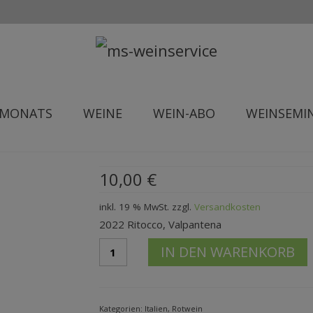
 MONATS
WEINE
WEIN-ABO
WEINSEMI
10,00
€
inkl. 19 % MwSt.
zzgl.
Versandkosten
2022 Ritocco, Valpantena
2022
IN DEN WARENKORB
RitoccoCantina
Valpantena
Menge
Kategorien:
Italien
,
Rotwein