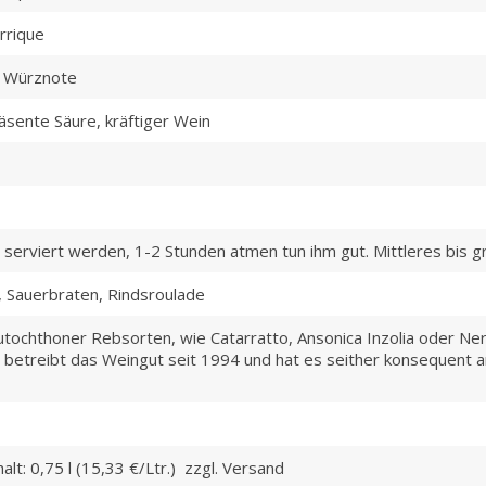
benutzerfreundlicher zu gestalten und zu optimieren. Durch die
rrique
weitere Benutzung unserer Website erklärst Du Dich mit der
Verwendung von Cookies einverstanden.Weitere Informationen
, Würznote
findest du in unserer Datenschutzerklärung. Im Folgenden kanns
Du deine Cookie-Einstellungen anpassen.
äsente Säure, kräftiger Wein
Akzeptieren
Ablehnen
Cookie settings
serviert werden, 1-2 Stunden atmen tun ihm gut. Mittleres bis g
Du kannst deine Einstellungen jederzeit unter Cookie-Einstellunge
unten auf der Seite ändern. Genaue Informationen findest du in
h, Sauerbraten, Rindsroulade
unserem Impressum bzw. unserer Datenschutzerklärung.
autochthoner Rebsorten, wie Catarratto, Ansonica Inzolia oder Ner
 betreibt das Weingut seit 1994 und hat es seither konsequent an 
alt: 0,75 l (15,33 €/Ltr.) zzgl. Versand