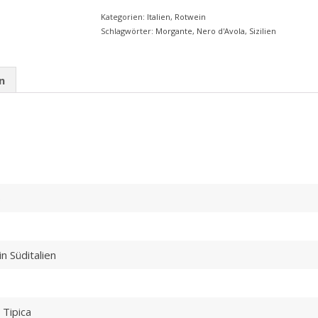
Kategorien:
Italien
,
Rotwein
Schlagwörter:
Morgante
,
Nero d'Avola
,
Sizilien
n
)
n Süditalien
Cookie Einstellungen
 Tipica
Wir verwenden Cookies, um unsere Website für Dich