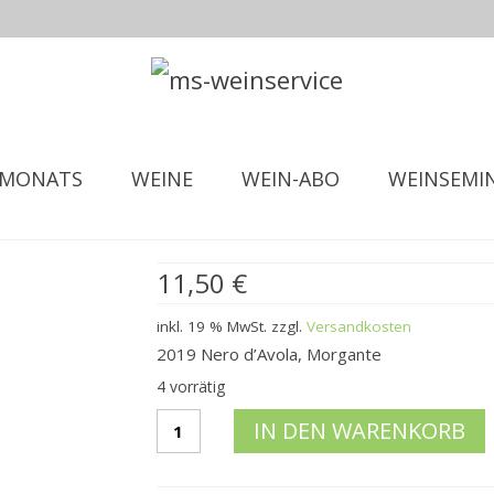
 MONATS
WEINE
WEIN-ABO
WEINSEMI
11,50
€
inkl. 19 % MwSt.
zzgl.
Versandkosten
2019 Nero d’Avola, Morgante
4 vorrätig
2019
IN DEN WARENKORB
Nero
d'AvolaMorgante
Menge