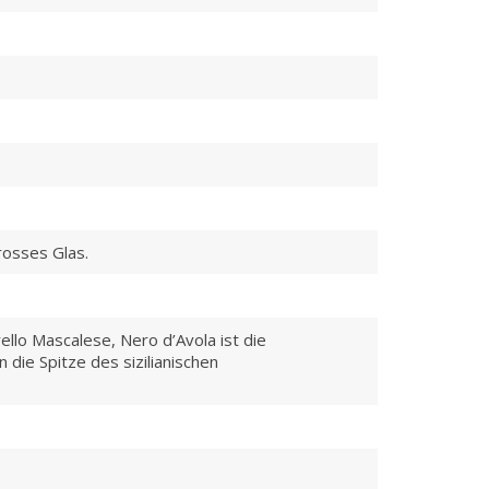
t
rosses Glas.
n
ello Mascalese, Nero d’Avola ist die
die Spitze des sizilianischen