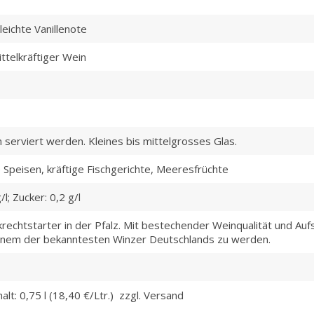
eichte Vanillenote
ttelkräftiger Wein
serviert werden. Kleines bis mittelgrosses Glas.
 Speisen, kräftige Fischgerichte, Meeresfrüchte
/l; Zucker: 0,2 g/l
krechtstarter in der Pfalz. Mit bestechender Weinqualität und A
u einem der bekanntesten Winzer Deutschlands zu werden.
alt: 0,75 l (18,40 €/Ltr.) zzgl. Versand