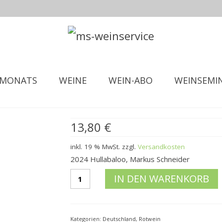
 MONATS
WEINE
WEIN-ABO
WEINSEMI
13,80
€
inkl. 19 % MwSt.
zzgl.
Versandkosten
2024 Hullabaloo, Markus Schneider
2024
IN DEN WARENKORB
HullabalooMarkus
Schneider
Menge
Kategorien:
Deutschland
,
Rotwein