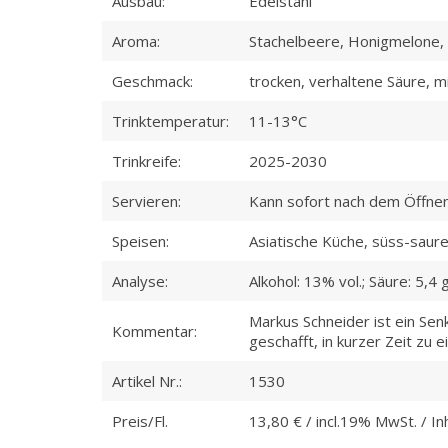
Ausbau:
Edelstahl
Aroma:
Stachelbeere, Honigmelone, l
Geschmack:
trocken, verhaltene Säure, mi
Trinktemperatur:
11-13°C
Trinkreife:
2025-2030
Servieren:
Kann sofort nach dem Öffnen 
Speisen:
Asiatische Küche, süss-saure
Analyse:
Alkohol: 13% vol.; Säure: 5,4 g
Markus Schneider ist ein Sen
Kommentar:
geschafft, in kurzer Zeit z
Artikel Nr.:
1530
Preis/Fl.
13,80 € / incl.19% MwSt. / Inh